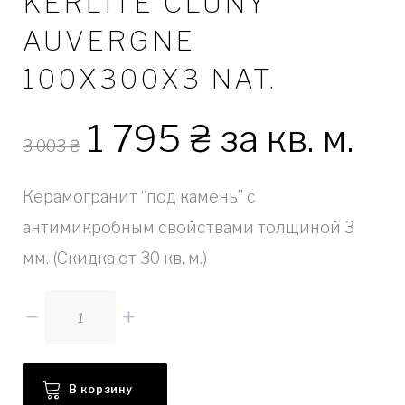
KERLITE CLUNY
AUVERGNE
100X300X3 NAT.
1 795
₴
за кв. м.
3 003
₴
Керамогранит “под камень” с
антимикробным свойствами толщиной 3
мм. (Скидка от 30 кв. м.)
Количество
В корзину