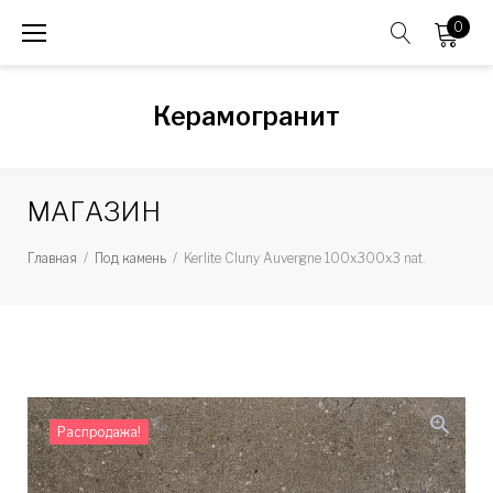
Skip
0
to
content
Керамогранит
МАГАЗИН
Главная
/
Под камень
/
Kerlite Cluny Auvergne 100x300x3 nat.
zoom_in
Распродажа!