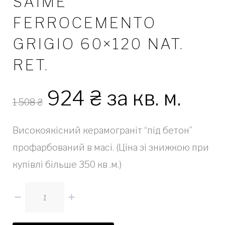
SAIME
FERROCEMENTO
GRIGIO 60×120 NAT.
RET.
924
₴
за кв. м.
1 508
₴
Високоякісний керамограніт “під бетон”
профарбований в масі. (Ціна зі знижкою при
купівлі більше 350 кв .м.)
Кількість