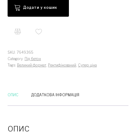
Додати у кошик
SKU:
7649365
Category:
Під бетон
Tags:
Великий формат
,
Ректифікований
,
Супер ціна
ОПИС
ДОДАТКОВА ІНФОРМАЦІЯ
ОПИС