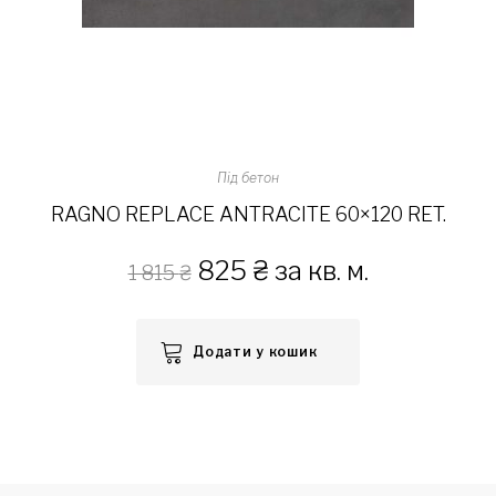
Під бетон
RAGNO REPLACE ANTRACITE 60×120 RET.
825
₴
за кв. м.
1 815
₴
Додати у кошик