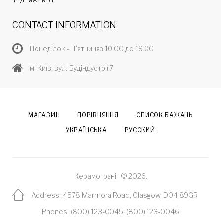
ПІД МАРМУР
CONTACT INFORMATION
Понеділок - П'ятницяз 10.00 до 19.00
м. Київ, вул. Будіндустрії 7
МАГАЗИН
ПОРІВНЯННЯ
СПИСОК БАЖАНЬ
УКРАЇНСЬКА
РУССКИЙ
Керамограніт © 2026.
Address:
4578 Marmora Road, Glasgow, D04 89GR
Phones:
(800) 123-0045
;
(800) 123-0046