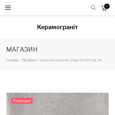
Skip
0
to
content
Керамограніт
МАГАЗИН
Головна
/
Під бетон
/
Saime Ferrocemento Grigio 60×120 nat. ret.
zoom_in
Розпродаж!