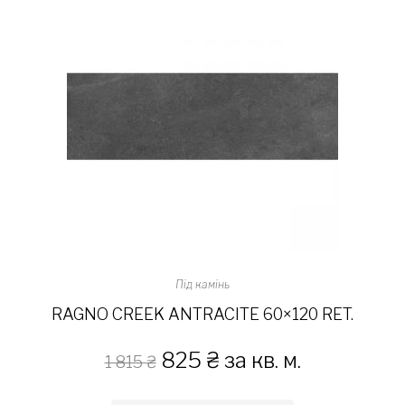
Під камінь
RAGNO CREEK ANTRACITE 60×120 RET.
825
₴
за кв. м.
1 815
₴