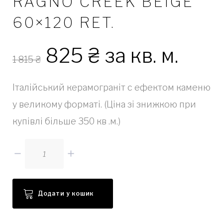
RAGNO CREEK BEIGE
60×120 RET.
825
₴
за кв. м.
1 815
₴
Італійський керамограніт с ефектом каменю
у великому форматі. (Ціна зі знижкою при
купівлі більше 350 кв .м.)
Кількість
Додати у кошик