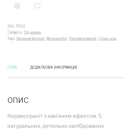
SKU:
R5K2
Category:
Під камінь
Tags:
Великий формат
,
Монокалібр
,
Ректифікований
,
Супер ціна
ОПИС
ДОДАТКОВА ІНФОРМАЦІЯ
ОПИС
Керамограніт з кам’яним ефектом.
5
натуральних, ретельно каліброваних