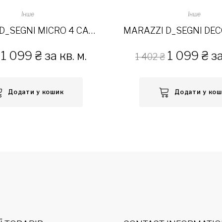
Інше
Інше
MARAZZI D_SEGNI MICRO 4 CALDI 20×20
1 099
₴
за кв. м.
1 099
₴
за
1 402
₴
Додати у кошик
Додати у ко