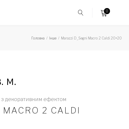
0
Головна
/
Інше
/
Marazzi D_Segni Macro 2 Caldi 20×20
. м.
 з декоративним ефектом
 MACRO 2 CALDI