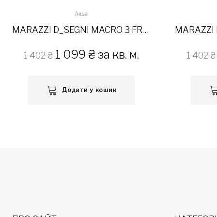
Інше
MARAZZI D_SEGNI MACRO 3 FREDDI 20×20
1 099
₴
за кв. м.
1 402
₴
1 402
₴
Додати у кошик