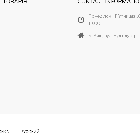
Ї ТОВАРІВ
CONTACT INFORMATI
Понеділок - П'ятницяз 1
19.00
Р
м. Київ, вул. Будіндустрії 
Р
СЬКА
РУССКИЙ