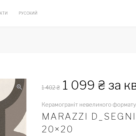
КТИ
РУССКИЙ
1 099
₴
за кв
zoom_in
1 402
₴
Керамограніт невеликого формату
MARAZZI D_SEGNI
20×20