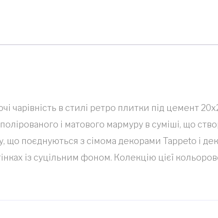
ючі чарівність в стилі ретро плитки під цемент 20
лірованого і матового мармуру в суміші, що створ
ру, що поєднуються з сімома декорами Tappeto і де
тінках із суцільним фоном. Колекцію цієї кольоро