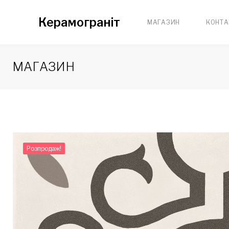
Skip
Керамограніт
МАГАЗИН
КОНТА
to
content
МАГАЗИН
Розпродаж!