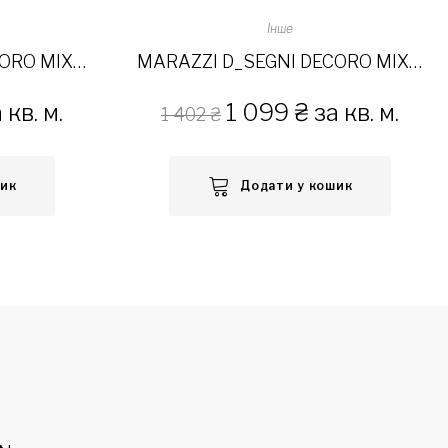
Інше
MARAZZI D_SEGNI DECORO MIX FREDDI 20×20
MARAZZI D_SEGNI DECORO MIX CALDI 20×20
 кв. м.
1 099
₴
за кв. м.
1 402
₴
шик
Додати у кошик