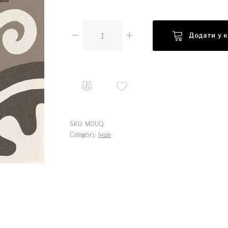
Кількість
Додати у 
SKU:
M0UQ
Category:
Інше