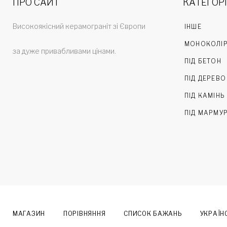
ПРО САЙТ
КАТЕГОРІ
Високоякісний керамограніт зі Європи
ІНШЕ
МОНОКОЛІ
за дуже привабливами цінами.
ПІД БЕТОН
ПІД ДЕРЕВО
ПІД КАМІНЬ
ПІД МАРМУ
МАГАЗИН
ПОРІВНЯННЯ
СПИСОК БАЖАНЬ
УКРАЇН