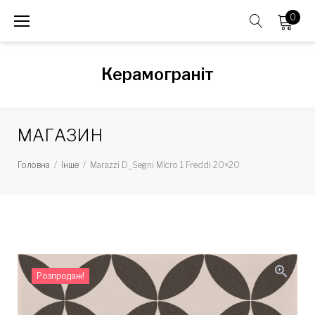
Skip
0
to
content
Керамограніт
МАГАЗИН
Головна
/
Інше
/
Marazzi D_Segni Micro 1 Freddi 20×20
zoom_in
Розпродаж!