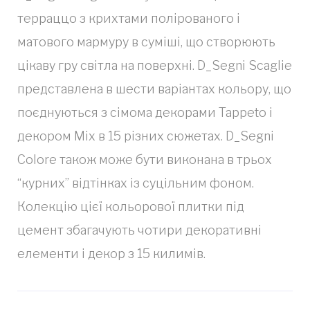
терраццо з крихтами полірованого і
матового мармуру в суміші, що створюють
цікаву гру світла на поверхні. D_Segni Scaglie
представлена ​​в шести варіантах кольору, що
поєднуються з сімома декорами Tappeto і
декором Mix в 15 різних сюжетах. D_Segni
Colore також може бути виконана в трьох
“курних” відтінках із суцільним фоном.
Колекцію цієї кольорової плитки під
цемент збагачують чотири декоративні
елементи і декор з 15 килимів.