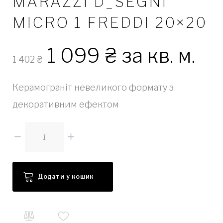
MARAZZI D_SEGNI
MICRO 1 FREDDI 20×20
1 099
₴
за кв. м.
1 402
₴
Керамограніт невеликого формату з
декоративним ефектом
Кількість
Додати у кошик