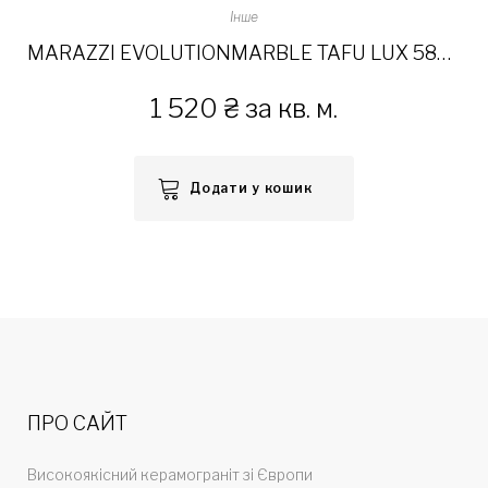
Інше
MARAZZI EVOLUTIONMARBLE TAFU LUX 58×58
1 520
₴
за кв. м.
Додати у кошик
ПРО САЙТ
Високоякісний керамограніт зі Європи