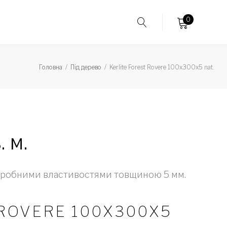
0
Головна
/
Під дерево
/
Kerlite Forest Rovere 100x300x5 nat.
. м.
мікробними властивостями товщиною 5 мм.
 ROVERE 100X300X5