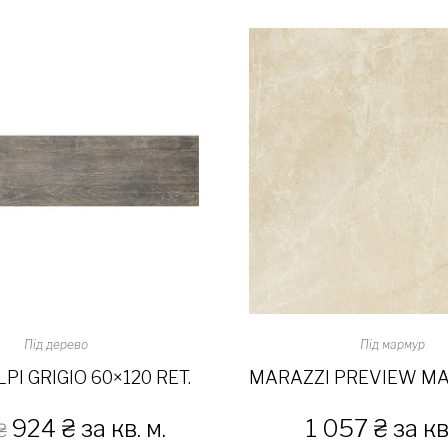
Під дерево
Під мармур
PI GRIGIO 60×120 RET.
924
₴
за кв. м.
1 057
₴
за кв.
₴