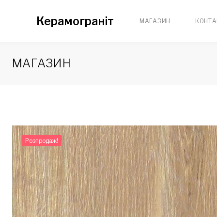
Skip
Керамограніт
МАГАЗИН
КОНТА
to
content
МАГАЗИН
Розпродаж!