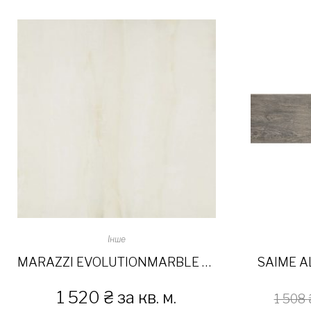
Інше
MARAZZI EVOLUTIONMARBLE ONICE LUX 58×58
SAIME AL
1 520
₴
за кв. м.
1 508