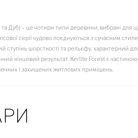
іх та Дуб) – це чотири типи деревини, вибрані для 
сової серії чудово поєднуються з сучасним стилем. 
й ступінь шорсткості та рельєфу, характерний дл
чний кінцевий результат. Kerlite Forest є частино
зпечних і захищених житлових приміщень.
АРИ