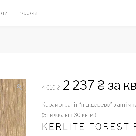
КТИ
РУССКИЙ
2 237
₴
за кв
zoom_in
4 010
₴
Керамограніт “під дерево” з анті
(Знижка від 30 кв. м.)
KERLITE FOREST