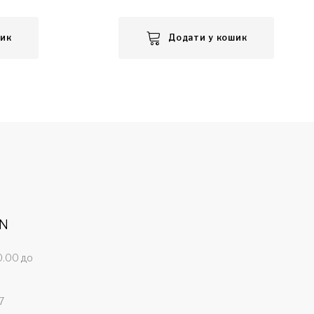
шик
Додати у кошик
ON
0.00 до
7