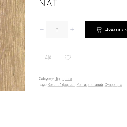
NAT.
Кількість
Додати у 
Category:
Під дерево
Tags:
Великий формат
,
Ректифікований
,
Супер ціна