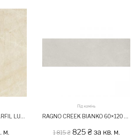
Під камінь
MARAZZI PREVIEW MARFIL LUX RETT 58×58
RAGNO CREEK BIANKO 60×120 RET.
 м.
825
₴
за кв. м.
1 815
₴